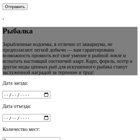
ₓ
Рыбалка
Зарыбленные водоемы, в отличие от аквариума, не
предполагают легкой добычи — вам гарантирована
возможность проявить всё своё умение в рыбной ловле и
испытать настоящий охотничий азарт. Карп, форель, осетр и
другие виды ценных рыб для искушенного рыбака станут
заслуженной наградой за терпение и труд!
Дата заезда:
Дата отъезда:
Количество мест: